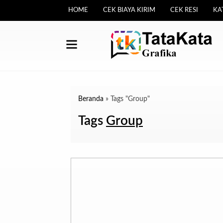
HOME
CEK BIAYA KIRIM
CEK RESI
KA
Beranda
»
Tags "Group"
Tags
Group