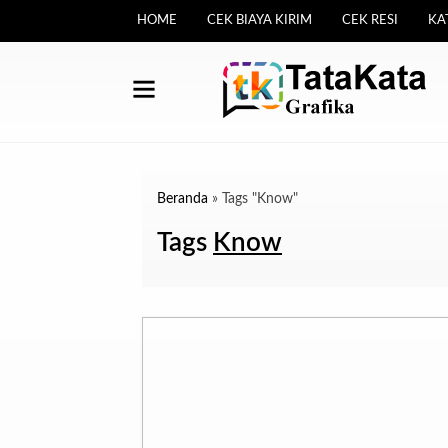
HOME
CEK BIAYA KIRIM
CEK RESI
KA
Beranda
»
Tags "Know"
Tags
Know