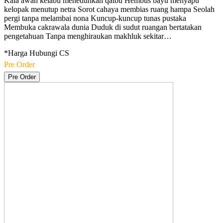
Kala awan kelabu meneduhkan qalbu Hembus bayu menyapu
kelopak menutup netra Sorot cahaya membias ruang hampa Seolah
pergi tanpa melambai nona Kuncup-kuncup tunas pustaka
Membuka cakrawala dunia Duduk di sudut ruangan bertatakan
pengetahuan Tanpa menghiraukan makhluk sekitar…
*Harga Hubungi CS
Pre Order
Pre Order