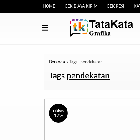
HOME
CEK BIAYA KIRIM
CEK RESI
KA
Beranda
»
Tags "pendekatan"
Tags
pendekatan
Diskon
17%