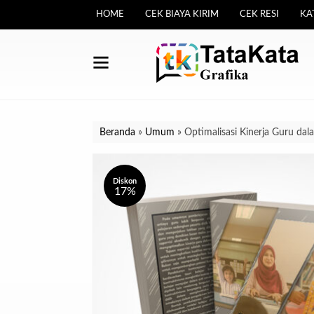
HOME
CEK BIAYA KIRIM
CEK RESI
KA
Beranda
»
Umum
»
Optimalisasi Kinerja Guru da
Diskon
17%