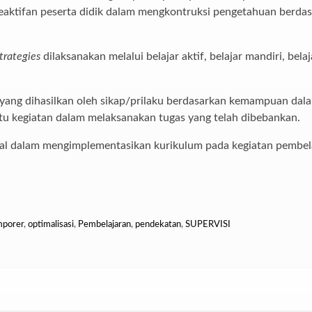
aktifan peserta didik dalam mengkontruksi pengetahuan berdas
trategies
dilaksanakan melalui belajar aktif, belajar mandiri, bel
a yang dihasilkan oleh sikap/prilaku berdasarkan kemampuan dal
tu kegiatan dalam melaksanakan tugas yang telah dibebankan.
nal dalam mengimplementasikan kurikulum pada kegiatan pembelaja
mporer
,
optimalisasi
,
Pembelajaran
,
pendekatan
,
SUPERVISI