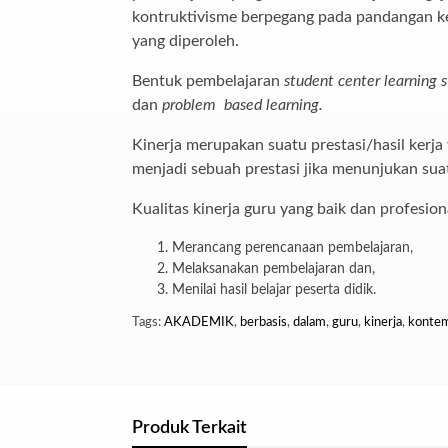
kontruktivisme berpegang pada pandangan ke
yang diperoleh.
Bentuk pembelajaran
student center learning s
dan
problem
based learning.
Kinerja merupakan suatu prestasi/hasil kerj
menjadi sebuah prestasi jika menunjukan sua
Kualitas kinerja guru yang baik dan profesio
Merancang perencanaan pembelajaran,
Melaksanakan pembelajaran dan,
Menilai hasil belajar peserta didik.
Tags:
AKADEMIK
,
berbasis
,
dalam
,
guru
,
kinerja
,
konte
Produk Terkait