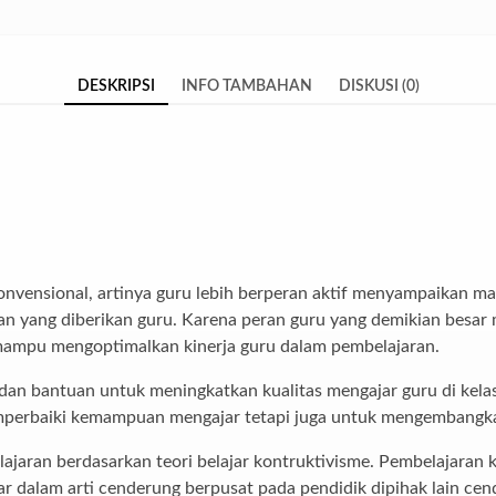
DESKRIPSI
INFO TAMBAHAN
DISKUSI (0)
vensional, artinya guru lebih berperan aktif menyampaikan mat
n yang diberikan guru. Karena peran guru yang demikian besar m
ampu mengoptimalkan kinerja guru dalam pembelajaran.
dan bantuan untuk meningkatkan kualitas mengajar guru di kela
memperbaiki kemampuan mengajar tetapi juga untuk mengembangka
aran berdasarkan teori belajar kontruktivisme. Pembelajaran k
ar dalam arti cenderung berpusat pada pendidik dipihak lain cen