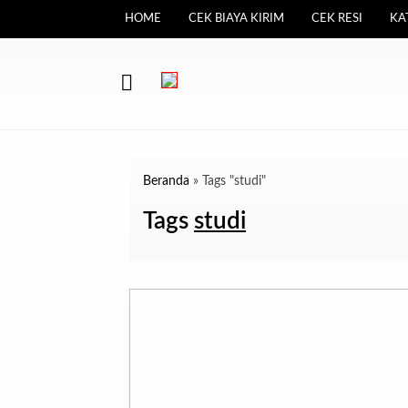
HOME
CEK BIAYA KIRIM
CEK RESI
KA
Beranda
»
Tags "studi"
Tags
studi