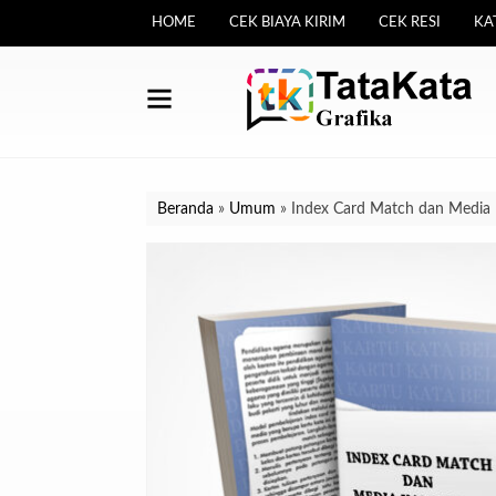
HOME
CEK BIAYA KIRIM
CEK RESI
KA
Beranda
»
Umum
»
Index Card Match dan Media K