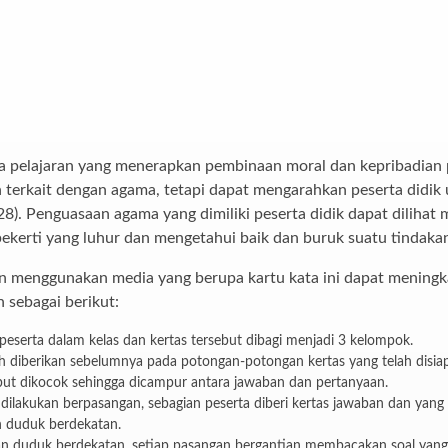
 pelajaran yang menerapkan pembinaan moral dan kepribadian pe
erkait dengan agama, tetapi dapat mengarahkan peserta didik 
8). Penguasaan agama yang dimiliki peserta didik dapat dilihat m
 pekerti yang luhur dan mengetahui baik dan buruk suatu tindak
 menggunakan media yang berupa kartu kata ini dapat meningka
 sebagai berikut:
serta dalam kelas dan kertas tersebut dibagi menjadi 3 kelompok.
ah diberikan sebelumnya pada potongan-potongan kertas yang telah disia
ebut dikocok sehingga dicampur antara jawaban dan pertanyaan.
ini dilakukan berpasangan, sebagian peserta diberi kertas jawaban dan yang
n duduk berdekatan.
 duduk berdekatan, setiap pasangan bergantian membacakan soal yang 