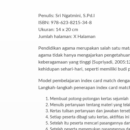
Penulis: Sri Ngatmini, S.Pd.I
ISBN: 978-623-8215-34-8
Ukuran: 14 x 20 cm
Jumlah halaman: X Halaman
Pendidikan agama merupakan salah satu mata
agama tidak hanya mengajarkan pengetahuan t
keberagamaan yang tinggi (Supriyadi, 2005:12
kehidupan sehari-hari, seperti memiliki budi
Model pembelajaran index card match dengan
Langkah-langkah penerapan index card match
Membuat potong-potongan kertas sejumlah pe
Menulis pertanyaan tentang materi yang tel
Kertas tulisan pertanyaan dan jawaban ters
Setiap peserta dibagi satu kertas, aktifitas 
Setelah itu peserta mencari pasangannya da
Setelah peserta menemukan pasangannya dan